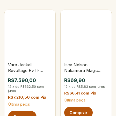
Vara Jackall
Isca Nelson
Revoltage Rv II-
Nakamura Magic
S68MH+ Spin 6`8" 6-
Stick 90 432-
R$7.590,00
R$69,90
14Lbs 3.5-18g
Holográfica Dourada
12
x
de
R$632,50
sem
12
x
de
R$5,83
sem juros
juros
R$66,41
com
Pix
R$7.210,50
com
Pix
Última peça!
Última peça!