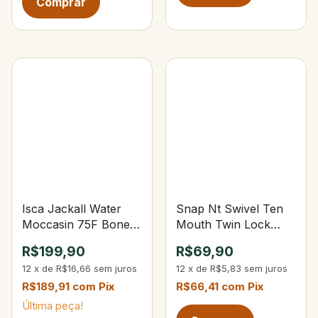
Isca Jackall Water
Snap Nt Swivel Ten
Moccasin 75F Bone
Mouth Twin Lock
Blue Chartreuse
Snap Tam.4 139Lbs
R$199,90
R$69,90
12
x
de
R$16,66
sem juros
12
x
de
R$5,83
sem juros
R$189,91
com
Pix
R$66,41
com
Pix
Última peça!