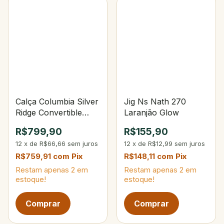
Calça Columbia Silver
Jig Ns Nath 270
Ridge Convertible
Laranjão Glow
EEG(48) A8004-160-
R$799,90
R$155,90
Fossil
12
x
de
R$66,66
sem juros
12
x
de
R$12,99
sem juros
R$759,91
com
Pix
R$148,11
com
Pix
Restam apenas
2
em
Restam apenas
2
em
estoque!
estoque!