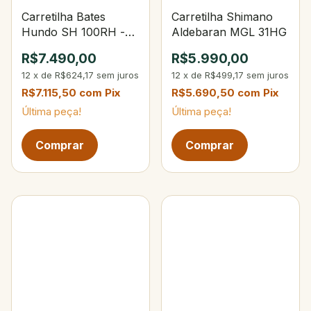
Carretilha Bates
Carretilha Shimano
Hundo SH 100RH -
Aldebaran MGL 31HG
8.1:1 Right Hand
R$7.490,00
R$5.990,00
12
x
de
R$624,17
sem juros
12
x
de
R$499,17
sem juros
R$7.115,50
com
Pix
R$5.690,50
com
Pix
Última peça!
Última peça!